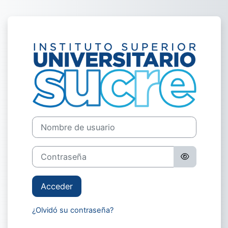
Salta al contenido principal
Entrar a UNIV
Nombre de usuario
Contraseña
Acceder
¿Olvidó su contraseña?